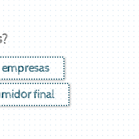
s?
s empresas
midor final